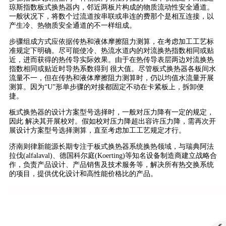
琼斯指数板式换热器内，邻近两板片构成的物质流动性安全通道。
一般状况下，将数个过流道按串联或串连的费那个是相互连接，以
产生冷、热物质安全通道的不一样组成。
步骤组成方式应依据传热和液体摩擦阻力测算，在考虑加工工艺标
准规定下明确。尽可能使冷、热流水道内的对流换热指数相同或贴
近，进而获得的热传导实际效果。由于在热传导表层两边对流换热
指数相同或贴近时导热系数得到 很大值。尽管板式换热器各板间水
流量不一，但在传热和液体摩擦阻力测算时，仍以均值水流量开展
测算。因为“U”形单步骤的对接都固定不动在卡紧板上，拆卸便
捷。
板式换热器的设计方案型号选择时，一般对压力降有一定的规定，
因此 解决其开展校对。假如校对压力降超出容许压力降，需再次开
展设计方案型号选择测算，直至考虑加工工艺规定才行。
济南则律新能源长期专注于板式换热器系统换热领域，与瑞典阿法
拉伐(alfalaval)、德国科尔庭(Koerting)等知名设备制造商建立战略合
作，负责产品设计、产品销售及技术服务等，解决所有热交换系统
的项目，提供优化设计和高性能价格比的产品。