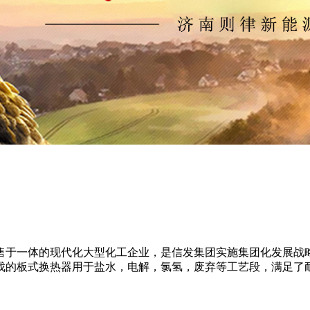
售于一体的现代化大型化工企业，是信发集团实施集团化发展战
伐的板式换热器用于盐水，电解，氯氢，废弃等工艺段，满足了